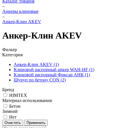
Каталог товаров
–
Анкеры клиновые
–
Анкер-Клин AKEV
Анкер-Клин AKEV
Фильтр
Категория
Анкер-Клин AKEV
(1)
Клиновой распорный анкер WAH-HF
(1)
Клиновой распорный Фиксар АНК
(1)
Шуруп по бетону CON
(2)
Бренд
HIMTEX
Материал использования
Бетон
Зимний
Нет
Очистить
Применить