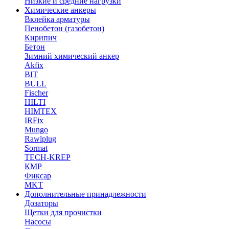
Низкие и средние нагрузки
Химические анкеры
Вклейка арматуры
Пенобетон (газобетон)
Кирипич
Бетон
Зимний химический анкер
Akfix
BIT
BULL
Fischer
HILTI
HIMTEX
IRFix
Mungo
Rawlplug
Sormat
TECH-KREP
КМР
Фиксар
MKT
Дополнительные принадлежности
Дозаторы
Щетки для прочистки
Насосы