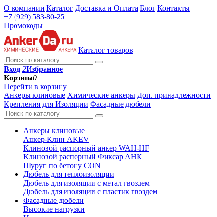
О компании
Каталог
Доставка и Оплата
Блог
Контакты
+7 (929) 583-80-25
Промокоды
Каталог товаров
Вход
2
Избранное
Корзина
0
Перейти в корзину
Анкеры клиновые
Химические анкеры
Доп. принадлежности
Крепления для Изоляции
Фасадные дюбели
Анкеры клиновые
Анкер-Клин AKEV
Клиновой распорный анкер WAH-HF
Клиновой распорный Фиксар АНК
Шуруп по бетону CON
Дюбель для теплоизоляции
Дюбель для изоляции с метал гвоздем
Дюбель для изоляции с пластик гвоздем
Фасадные дюбели
Высокие нагрузки