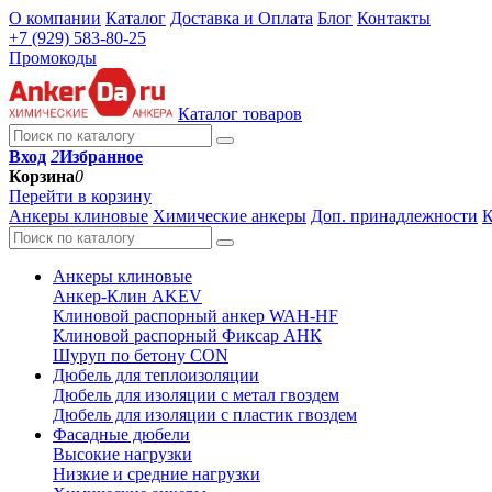
О компании
Каталог
Доставка и Оплата
Блог
Контакты
+7 (929) 583-80-25
Промокоды
Каталог товаров
Вход
2
Избранное
Корзина
0
Перейти в корзину
Анкеры клиновые
Химические анкеры
Доп. принадлежности
К
Анкеры клиновые
Анкер-Клин AKEV
Клиновой распорный анкер WAH-HF
Клиновой распорный Фиксар АНК
Шуруп по бетону CON
Дюбель для теплоизоляции
Дюбель для изоляции с метал гвоздем
Дюбель для изоляции с пластик гвоздем
Фасадные дюбели
Высокие нагрузки
Низкие и средние нагрузки