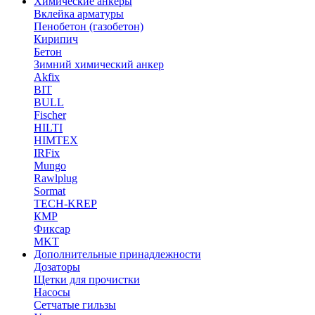
Химические анкеры
Вклейка арматуры
Пенобетон (газобетон)
Кирипич
Бетон
Зимний химический анкер
Akfix
BIT
BULL
Fischer
HILTI
HIMTEX
IRFix
Mungo
Rawlplug
Sormat
TECH-KREP
КМР
Фиксар
MKT
Дополнительные принадлежности
Дозаторы
Щетки для прочистки
Насосы
Сетчатые гильзы