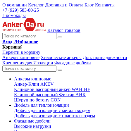
О компании
Каталог
Доставка и Оплата
Блог
Контакты
+7 (929) 583-80-25
Промокоды
Каталог товаров
Вход
2
Избранное
Корзина
0
Перейти в корзину
Анкеры клиновые
Химические анкеры
Доп. принадлежности
Крепления для Изоляции
Фасадные дюбели
Анкеры клиновые
Анкер-Клин AKEV
Клиновой распорный анкер WAH-HF
Клиновой распорный Фиксар АНК
Шуруп по бетону CON
Дюбель для теплоизоляции
Дюбель для изоляции с метал гвоздем
Дюбель для изоляции с пластик гвоздем
Фасадные дюбели
Высокие нагрузки