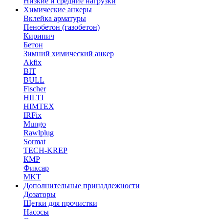
Низкие и средние нагрузки
Химические анкеры
Вклейка арматуры
Пенобетон (газобетон)
Кирипич
Бетон
Зимний химический анкер
Akfix
BIT
BULL
Fischer
HILTI
HIMTEX
IRFix
Mungo
Rawlplug
Sormat
TECH-KREP
КМР
Фиксар
MKT
Дополнительные принадлежности
Дозаторы
Щетки для прочистки
Насосы