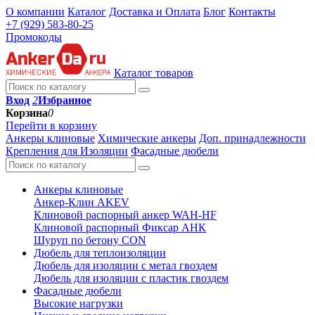
О компании
Каталог
Доставка и Оплата
Блог
Контакты
+7 (929) 583-80-25
Промокоды
Каталог товаров
Вход
2
Избранное
Корзина
0
Перейти в корзину
Анкеры клиновые
Химические анкеры
Доп. принадлежности
Крепления для Изоляции
Фасадные дюбели
Анкеры клиновые
Анкер-Клин AKEV
Клиновой распорный анкер WAH-HF
Клиновой распорный Фиксар АНК
Шуруп по бетону CON
Дюбель для теплоизоляции
Дюбель для изоляции с метал гвоздем
Дюбель для изоляции с пластик гвоздем
Фасадные дюбели
Высокие нагрузки