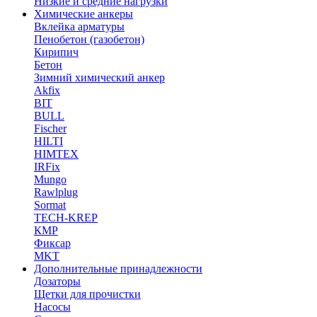
Низкие и средние нагрузки
Химические анкеры
Вклейка арматуры
Пенобетон (газобетон)
Кирипич
Бетон
Зимний химический анкер
Akfix
BIT
BULL
Fischer
HILTI
HIMTEX
IRFix
Mungo
Rawlplug
Sormat
TECH-KREP
КМР
Фиксар
MKT
Дополнительные принадлежности
Дозаторы
Щетки для прочистки
Насосы