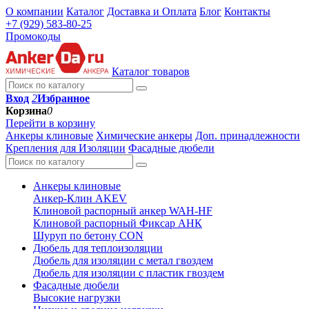
О компании
Каталог
Доставка и Оплата
Блог
Контакты
+7 (929) 583-80-25
Промокоды
Каталог товаров
Вход
2
Избранное
Корзина
0
Перейти в корзину
Анкеры клиновые
Химические анкеры
Доп. принадлежности
Крепления для Изоляции
Фасадные дюбели
Анкеры клиновые
Анкер-Клин AKEV
Клиновой распорный анкер WAH-HF
Клиновой распорный Фиксар АНК
Шуруп по бетону CON
Дюбель для теплоизоляции
Дюбель для изоляции с метал гвоздем
Дюбель для изоляции с пластик гвоздем
Фасадные дюбели
Высокие нагрузки