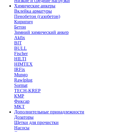
Низкие и средние нагрузки
Химические анкеры
Вклейка арматуры
Пенобетон (газобетон)
Кирипич
Бетон
Зимний химический анкер
Akfix
BIT
BULL
Fischer
HILTI
HIMTEX
IRFix
Mungo
Rawlplug
Sormat
TECH-KREP
КМР
Фиксар
MKT
Дополнительные принадлежности
Дозаторы
Щетки для прочистки
Насосы