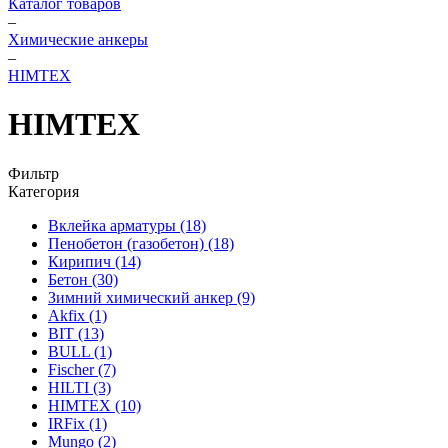
Каталог товаров
–
Химические анкеры
–
HIMTEX
HIMTEX
Фильтр
Категория
Вклейка арматуры
(18)
Пенобетон (газобетон)
(18)
Кирипич
(14)
Бетон
(30)
Зимний химический анкер
(9)
Akfix
(1)
BIT
(13)
BULL
(1)
Fischer
(7)
HILTI
(3)
HIMTEX
(10)
IRFix
(1)
Mungo
(2)