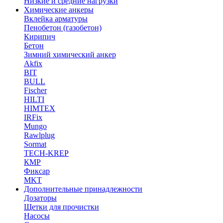
Низкие и средние нагрузки
Химические анкеры
Вклейка арматуры
Пенобетон (газобетон)
Кирипич
Бетон
Зимний химический анкер
Akfix
BIT
BULL
Fischer
HILTI
HIMTEX
IRFix
Mungo
Rawlplug
Sormat
TECH-KREP
КМР
Фиксар
MKT
Дополнительные принадлежности
Дозаторы
Щетки для прочистки
Насосы