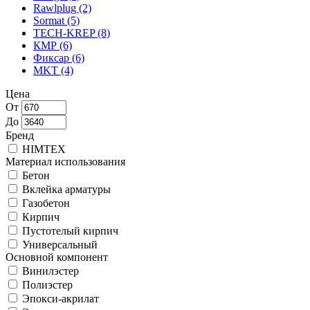
Rawlplug
(2)
Sormat
(5)
TECH-KREP
(8)
КМР
(6)
Фиксар
(6)
MKT
(4)
Цена
От
До
Бренд
HIMTEX
Материал использования
Бетон
Вклейка арматуры
Газобетон
Кирпич
Пустотелый кирпич
Универсальный
Основной компонент
Винилэстер
Полиэстер
Эпокси-акрилат