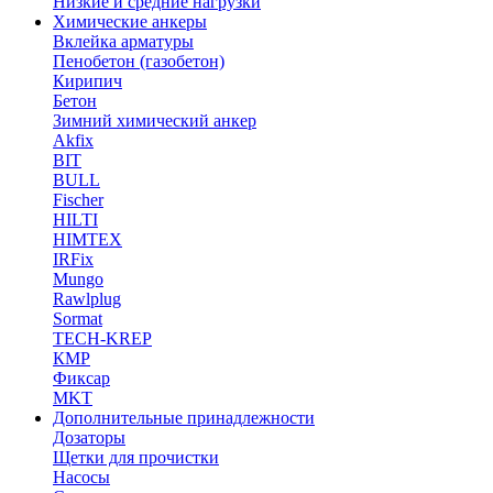
Низкие и средние нагрузки
Химические анкеры
Вклейка арматуры
Пенобетон (газобетон)
Кирипич
Бетон
Зимний химический анкер
Akfix
BIT
BULL
Fischer
HILTI
HIMTEX
IRFix
Mungo
Rawlplug
Sormat
TECH-KREP
КМР
Фиксар
MKT
Дополнительные принадлежности
Дозаторы
Щетки для прочистки
Насосы