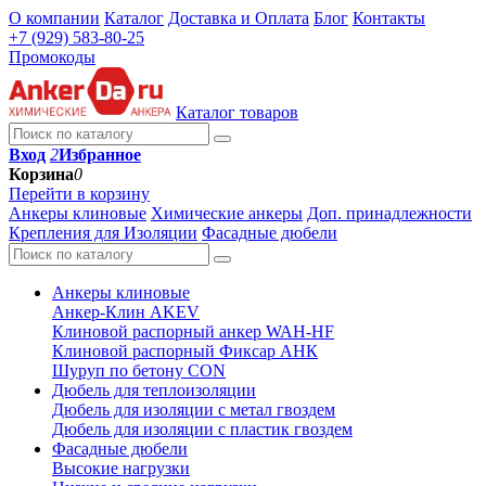
О компании
Каталог
Доставка и Оплата
Блог
Контакты
+7 (929) 583-80-25
Промокоды
Каталог товаров
Вход
2
Избранное
Корзина
0
Перейти в корзину
Анкеры клиновые
Химические анкеры
Доп. принадлежности
Крепления для Изоляции
Фасадные дюбели
Анкеры клиновые
Анкер-Клин AKEV
Клиновой распорный анкер WAH-HF
Клиновой распорный Фиксар АНК
Шуруп по бетону CON
Дюбель для теплоизоляции
Дюбель для изоляции с метал гвоздем
Дюбель для изоляции с пластик гвоздем
Фасадные дюбели
Высокие нагрузки