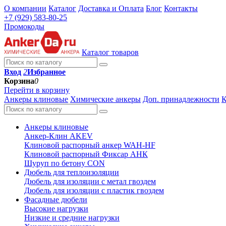
О компании
Каталог
Доставка и Оплата
Блог
Контакты
+7 (929) 583-80-25
Промокоды
Каталог товаров
Вход
2
Избранное
Корзина
0
Перейти в корзину
Анкеры клиновые
Химические анкеры
Доп. принадлежности
К
Анкеры клиновые
Анкер-Клин AKEV
Клиновой распорный анкер WAH-HF
Клиновой распорный Фиксар АНК
Шуруп по бетону CON
Дюбель для теплоизоляции
Дюбель для изоляции с метал гвоздем
Дюбель для изоляции с пластик гвоздем
Фасадные дюбели
Высокие нагрузки
Низкие и средние нагрузки