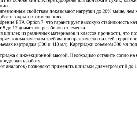
на основе винилэстера одобрены для монтажа в сухих, влажных
нии.
адгезионным свойствам показывают нагрузки до 20% выше, чем м
работ в закрытых помещениях.
ение ЕТА Option 7, что гарантирует высокую стабильность кач
 8 до 12 диаметров резьбового элемента.
я шпилек из различных материалов и классов прочности, что п
творяет климатическим требования практически на всей территор
емах картриджа (300 и 410 мл). Картриджи объемом 300 мл под
риджа с инжекционной массой. Необходимо оставить сопло на б
 продолжить работу.
от аналогов) позволяют применять шпильки диаметром от 8 до 12