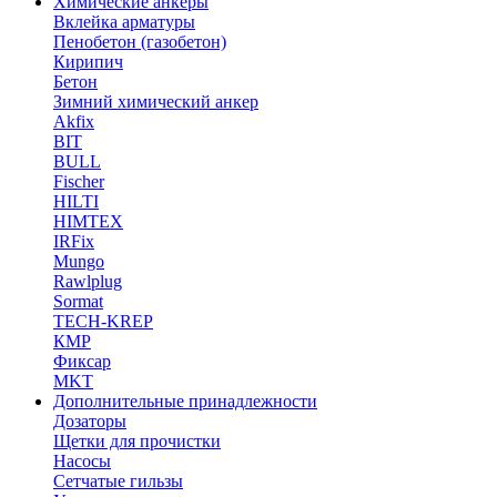
Химические анкеры
Вклейка арматуры
Пенобетон (газобетон)
Кирипич
Бетон
Зимний химический анкер
Akfix
BIT
BULL
Fischer
HILTI
HIMTEX
IRFix
Mungo
Rawlplug
Sormat
TECH-KREP
КМР
Фиксар
MKT
Дополнительные принадлежности
Дозаторы
Щетки для прочистки
Насосы
Сетчатые гильзы