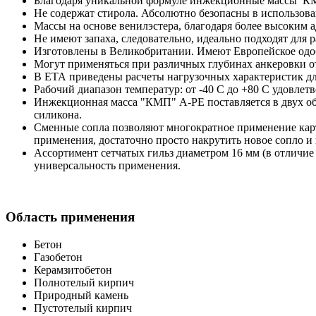
Благодаря уникальной формуле инжекционные массы КМП 
Не содержат стирола. Абсолютно безопасны в использова
Массы на основе венилэстера, благодаря более высоким 
Не имеют запаха, следовательно, идеально подходят для 
Изготовлены в Великобритании. Имеют Европейское одобр
Могут применяться при различных глубинах анкеровки от
В ЕТА приведены расчеты нагрузочных характеристик дл
Рабочий диапазон температур: от -40 С до +80 С удовле
Инжекционная масса "КМП" А-РЕ поставляется в двух объ
силикона.
Сменные сопла позволяют многократное применение карт
применения, достаточно просто накрутить новое сопло и
Ассортимент сетчатых гильз диаметром 16 мм (в отличие 
универсальность применения.
Область применения
Бетон
Газобетон
Керамзитобетон
Полнотелый кирпич
Природный камень
Пустотелый кирпич