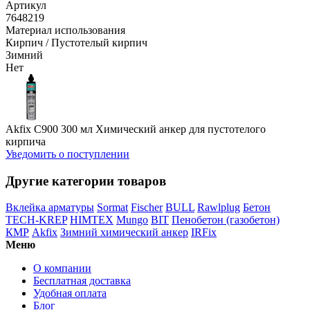
Артикул
7648219
Материал использования
Кирпич / Пустотелый кирпич
Зимний
Нет
Akfix C900 300 мл Химический анкер для пустотелого
кирпича
Уведомить о поступлении
Другие категории товаров
Вклейка арматуры
Sormat
Fischer
BULL
Rawlplug
Бетон
TECH-KREP
HIMTEX
Mungo
BIT
Пенобетон (газобетон)
КМР
Akfix
Зимний химический анкер
IRFix
Меню
О компании
Бесплатная доставка
Удобная оплата
Блог