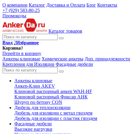
О компании
Каталог
Доставка и Оплата
Блог
Контакты
+7 (929) 583-80-25
Промокоды
Каталог товаров
Вход
2
Избранное
Корзина
0
Перейти в корзину
Анкеры клиновые
Химические анкеры
Доп. принадлежности
Крепления для Изоляции
Фасадные дюбели
Анкеры клиновые
Анкер-Клин AKEV
Клиновой распорный анкер WAH-HF
Клиновой распорный Фиксар АНК
Шуруп по бетону CON
Дюбель для теплоизоляции
Дюбель для изоляции с метал гвоздем
Дюбель для изоляции с пластик гвоздем
Фасадные дюбели
Высокие нагрузки