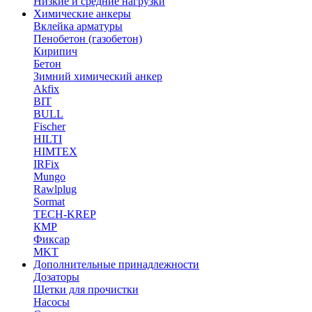
Низкие и средние нагрузки
Химические анкеры
Вклейка арматуры
Пенобетон (газобетон)
Кирипич
Бетон
Зимний химический анкер
Akfix
BIT
BULL
Fischer
HILTI
HIMTEX
IRFix
Mungo
Rawlplug
Sormat
TECH-KREP
КМР
Фиксар
MKT
Дополнительные принадлежности
Дозаторы
Щетки для прочистки
Насосы