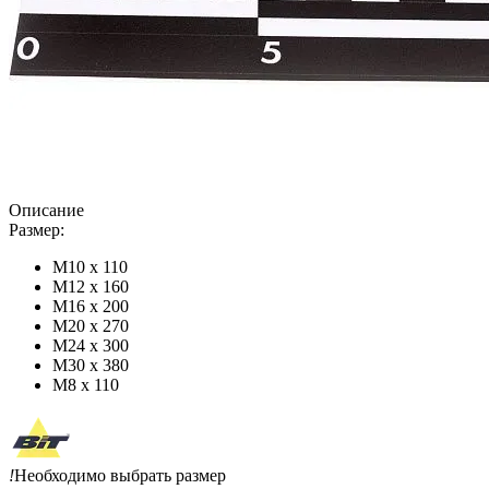
Описание
Размер:
М10 х 110
М12 х 160
М16 х 200
М20 х 270
М24 х 300
М30 х 380
М8 х 110
!
Необходимо выбрать размер