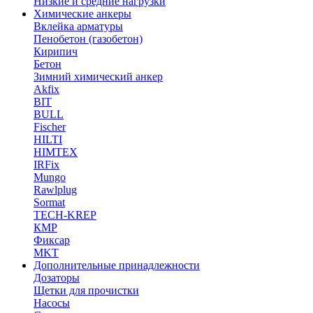
Низкие и средние нагрузки
Химические анкеры
Вклейка арматуры
Пенобетон (газобетон)
Кирипич
Бетон
Зимний химический анкер
Akfix
BIT
BULL
Fischer
HILTI
HIMTEX
IRFix
Mungo
Rawlplug
Sormat
TECH-KREP
КМР
Фиксар
MKT
Дополнительные принадлежности
Дозаторы
Щетки для прочистки
Насосы