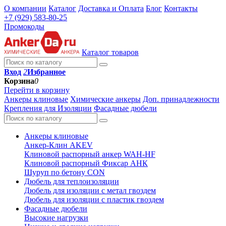
О компании
Каталог
Доставка и Оплата
Блог
Контакты
+7 (929) 583-80-25
Промокоды
Каталог товаров
Вход
2
Избранное
Корзина
0
Перейти в корзину
Анкеры клиновые
Химические анкеры
Доп. принадлежности
Крепления для Изоляции
Фасадные дюбели
Анкеры клиновые
Анкер-Клин AKEV
Клиновой распорный анкер WAH-HF
Клиновой распорный Фиксар АНК
Шуруп по бетону CON
Дюбель для теплоизоляции
Дюбель для изоляции с метал гвоздем
Дюбель для изоляции с пластик гвоздем
Фасадные дюбели
Высокие нагрузки