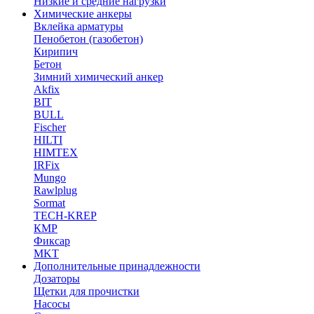
Низкие и средние нагрузки
Химические анкеры
Вклейка арматуры
Пенобетон (газобетон)
Кирипич
Бетон
Зимний химический анкер
Akfix
BIT
BULL
Fischer
HILTI
HIMTEX
IRFix
Mungo
Rawlplug
Sormat
TECH-KREP
КМР
Фиксар
MKT
Дополнительные принадлежности
Дозаторы
Щетки для прочистки
Насосы