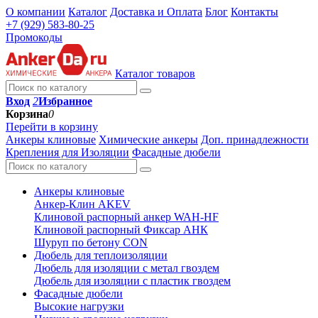
О компании
Каталог
Доставка и Оплата
Блог
Контакты
+7 (929) 583-80-25
Промокоды
Каталог товаров
Вход
2
Избранное
Корзина
0
Перейти в корзину
Анкеры клиновые
Химические анкеры
Доп. принадлежности
Крепления для Изоляции
Фасадные дюбели
Анкеры клиновые
Анкер-Клин AKEV
Клиновой распорный анкер WAH-HF
Клиновой распорный Фиксар АНК
Шуруп по бетону CON
Дюбель для теплоизоляции
Дюбель для изоляции с метал гвоздем
Дюбель для изоляции с пластик гвоздем
Фасадные дюбели
Высокие нагрузки