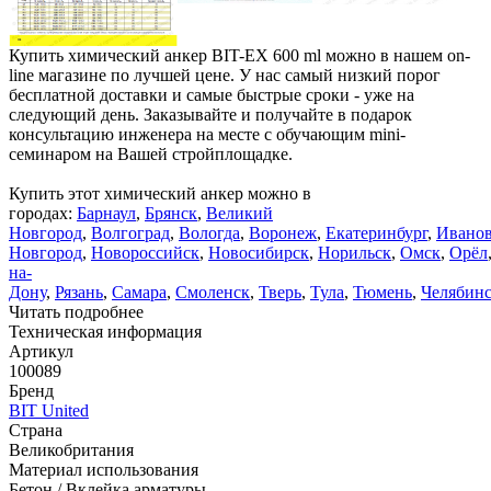
Купить химический анкер BIT-EX 600 ml можно в нашем on-
line магазине по лучшей цене. У нас самый низкий порог
бесплатной доставки и самые быстрые сроки - уже на
следующий день. Заказывайте и получайте в подарок
консультацию инженера на месте с обучающим mini-
семинаром на Вашей стройплощадке.
Купить этот химический анкер можно в
городах:
Барнаул
,
Брянск
,
Великий
Новгород
,
Волгоград
,
Вологда
,
Воронеж
,
Екатеринбург
,
Ивано
Новгород
,
Новороссийск
,
Новосибирск
,
Норильск
,
Омск
,
Орёл
на-
Дону
,
Рязань
,
Самара
,
Смоленск
,
Тверь
,
Тула
,
Тюмень
,
Челябин
Читать подробнее
Техническая информация
Артикул
100089
Бренд
BIT United
Страна
Великобритания
Материал использования
Бетон / Вклейка арматуры