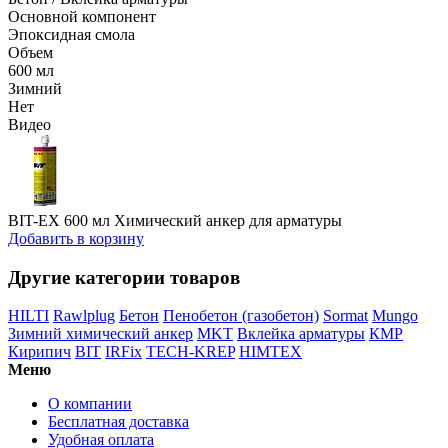
Основной компонент
Эпоксидная смола
Объем
600 мл
Зимний
Нет
Видео
BIT-EX 600 мл Химический анкер для арматуры
Добавить в корзину
Другие категории товаров
HILTI
Rawlplug
Бетон
Пенобетон (газобетон)
Sormat
Mungo
Зимний химический анкер
MKT
Вклейка арматуры
КМР
Кирипич
BIT
IRFix
TECH-KREP
HIMTEX
Меню
О компании
Бесплатная доставка
Удобная оплата