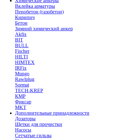
Химические анкеры
Вклейка арматуры
Пенобетон (газобетон)
Кирипич
Бетон
Зимний химический анкер
Akfix
BIT
BULL
Fischer
HILTI
HIMTEX
IRFix
Mungo
Rawlplug
Sormat
TECH-KREP
КМР
Фиксар
MKT
Дополнительные принадлежности
Дозаторы
Щетки для прочистки
Насосы
Сетчатые гильзы