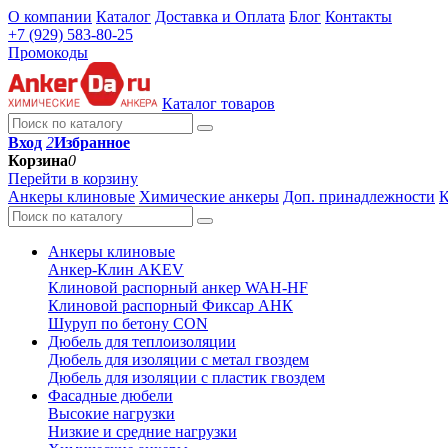
О компании
Каталог
Доставка и Оплата
Блог
Контакты
+7 (929) 583-80-25
Промокоды
Каталог товаров
Вход
2
Избранное
Корзина
0
Перейти в корзину
Анкеры клиновые
Химические анкеры
Доп. принадлежности
К
Анкеры клиновые
Анкер-Клин AKEV
Клиновой распорный анкер WAH-HF
Клиновой распорный Фиксар АНК
Шуруп по бетону CON
Дюбель для теплоизоляции
Дюбель для изоляции с метал гвоздем
Дюбель для изоляции с пластик гвоздем
Фасадные дюбели
Высокие нагрузки
Низкие и средние нагрузки