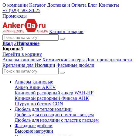
О компании
Каталог
Доставка и Оплата
Блог
Контакты
+7 (929) 583-80-25
Промокоды
Каталог товаров
Вход
2
Избранное
Корзина
0
Перейти в корзину
Анкеры клиновые
Химические анкеры
Доп. принадлежности
Крепления для Изоляции
Фасадные дюбели
Анкеры клиновые
Анкер-Клин AKEV
Клиновой распорный анкер WAH-HF
Клиновой распорный Фиксар АНК
Шуруп по бетону CON
Дюбель для теплоизоляции
Дюбель для изоляции с метал гвоздем
Дюбель для изоляции с пластик гвоздем
Фасадные дюбели
Высокие нагрузки