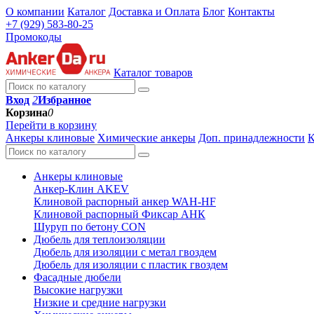
О компании
Каталог
Доставка и Оплата
Блог
Контакты
+7 (929) 583-80-25
Промокоды
Каталог товаров
Вход
2
Избранное
Корзина
0
Перейти в корзину
Анкеры клиновые
Химические анкеры
Доп. принадлежности
К
Анкеры клиновые
Анкер-Клин AKEV
Клиновой распорный анкер WAH-HF
Клиновой распорный Фиксар АНК
Шуруп по бетону CON
Дюбель для теплоизоляции
Дюбель для изоляции с метал гвоздем
Дюбель для изоляции с пластик гвоздем
Фасадные дюбели
Высокие нагрузки
Низкие и средние нагрузки