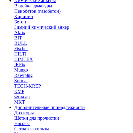
Химические анкеры
Вклейка арматуры
Пенобетон (газобетон)
Кирипич
Бетон
Зимний химический анкер
Akfix
BIT
BULL
Fischer
HILTI
HIMTEX
IRFix
Mungo
Rawlplug
Sormat
TECH-KREP
КМР
Фиксар
MKT
Дополнительные принадлежности
Дозаторы
Щетки для прочистки
Насосы
Сетчатые гильзы