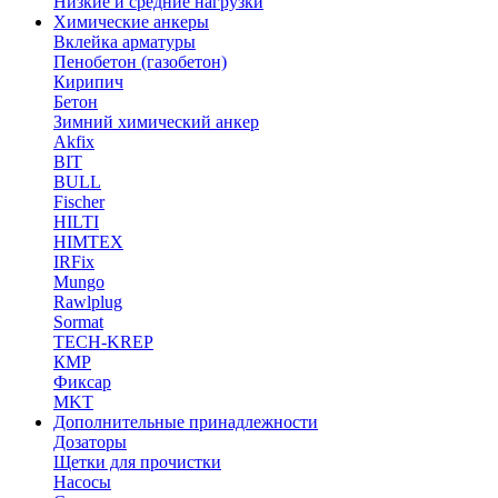
Низкие и средние нагрузки
Химические анкеры
Вклейка арматуры
Пенобетон (газобетон)
Кирипич
Бетон
Зимний химический анкер
Akfix
BIT
BULL
Fischer
HILTI
HIMTEX
IRFix
Mungo
Rawlplug
Sormat
TECH-KREP
КМР
Фиксар
MKT
Дополнительные принадлежности
Дозаторы
Щетки для прочистки
Насосы