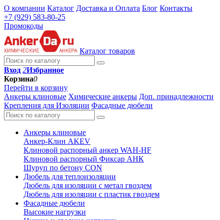
О компании
Каталог
Доставка и Оплата
Блог
Контакты
+7 (929) 583-80-25
Промокоды
Каталог товаров
Вход
2
Избранное
Корзина
0
Перейти в корзину
Анкеры клиновые
Химические анкеры
Доп. принадлежности
Крепления для Изоляции
Фасадные дюбели
Анкеры клиновые
Анкер-Клин AKEV
Клиновой распорный анкер WAH-HF
Клиновой распорный Фиксар АНК
Шуруп по бетону CON
Дюбель для теплоизоляции
Дюбель для изоляции с метал гвоздем
Дюбель для изоляции с пластик гвоздем
Фасадные дюбели
Высокие нагрузки