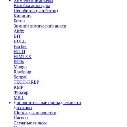
Химические анкеры
Вклейка арматуры
Пенобетон (газобетон)
Кирипич
Бетон
Зимний химический анкер
Akfix
BIT
BULL
Fischer
HILTI
HIMTEX
IRFix
Mungo
Rawlplug
Sormat
TECH-KREP
КМР
Фиксар
MKT
Дополнительные принадлежности
Дозаторы
Щетки для прочистки
Насосы
Сетчатые гильзы