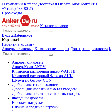
О компании
Каталог
Доставка и Оплата
Блог
Контакты
+7 (929) 583-80-25
Промокоды
Каталог товаров
Вход
2
Избранное
Корзина
0
Перейти в корзину
Анкеры клиновые
Химические анкеры
Доп. принадлежности
К
Анкеры клиновые
Анкер-Клин AKEV
Клиновой распорный анкер WAH-HF
Клиновой распорный Фиксар АНК
Шуруп по бетону CON
Дюбель для теплоизоляции
Дюбель для изоляции с метал гвоздем
Дюбель для изоляции с пластик гвоздем
Фасадные дюбели
Высокие нагрузки
Низкие и средние нагрузки