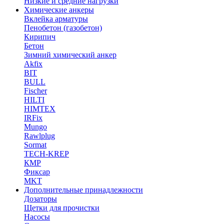
Низкие и средние нагрузки
Химические анкеры
Вклейка арматуры
Пенобетон (газобетон)
Кирипич
Бетон
Зимний химический анкер
Akfix
BIT
BULL
Fischer
HILTI
HIMTEX
IRFix
Mungo
Rawlplug
Sormat
TECH-KREP
КМР
Фиксар
MKT
Дополнительные принадлежности
Дозаторы
Щетки для прочистки
Насосы