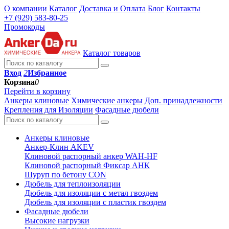
О компании
Каталог
Доставка и Оплата
Блог
Контакты
+7 (929) 583-80-25
Промокоды
Каталог товаров
Вход
2
Избранное
Корзина
0
Перейти в корзину
Анкеры клиновые
Химические анкеры
Доп. принадлежности
Крепления для Изоляции
Фасадные дюбели
Анкеры клиновые
Анкер-Клин AKEV
Клиновой распорный анкер WAH-HF
Клиновой распорный Фиксар АНК
Шуруп по бетону CON
Дюбель для теплоизоляции
Дюбель для изоляции с метал гвоздем
Дюбель для изоляции с пластик гвоздем
Фасадные дюбели
Высокие нагрузки