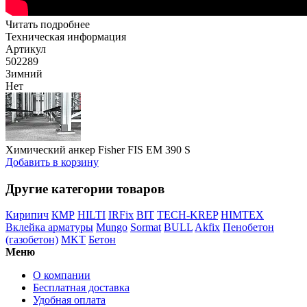
Читать подробнее
Техническая информация
Артикул
502289
Зимний
Нет
Химический анкер Fisher FIS EM 390 S
Добавить в корзину
Другие категории товаров
Кирипич
КМР
HILTI
IRFix
BIT
TECH-KREP
HIMTEX
Вклейка арматуры
Mungo
Sormat
BULL
Akfix
Пенобетон
(газобетон)
MKT
Бетон
Меню
О компании
Бесплатная доставка
Удобная оплата