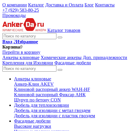
О компании
Каталог
Доставка и Оплата
Блог
Контакты
+7 (929) 583-80-25
Промокоды
Каталог товаров
Вход
2
Избранное
Корзина
0
Перейти в корзину
Анкеры клиновые
Химические анкеры
Доп. принадлежности
Крепления для Изоляции
Фасадные дюбели
Анкеры клиновые
Анкер-Клин AKEV
Клиновой распорный анкер WAH-HF
Клиновой распорный Фиксар АНК
Шуруп по бетону CON
Дюбель для теплоизоляции
Дюбель для изоляции с метал гвоздем
Дюбель для изоляции с пластик гвоздем
Фасадные дюбели
Высокие нагрузки