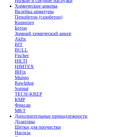
Низкие и средние нагрузки
Химические анкеры
Вклейка арматуры
Пенобетон (газобетон)
Кирипич
Бетон
Зимний химический анкер
Akfix
BIT
BULL
Fischer
HILTI
HIMTEX
IRFix
Mungo
Rawlplug
Sormat
TECH-KREP
КМР
Фиксар
MKT
Дополнительные принадлежности
Дозаторы
Щетки для прочистки
Насосы