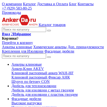
О компании
Каталог
Доставка и Оплата
Блог
Контакты
+7 (929) 583-80-25
Промокоды
Каталог товаров
Вход
2
Избранное
Корзина
0
Перейти в корзину
Анкеры клиновые
Химические анкеры
Доп. принадлежности
Крепления для Изоляции
Фасадные дюбели
Анкеры клиновые
Анкер-Клин AKEV
Клиновой распорный анкер WAH-HF
Клиновой распорный Фиксар АНК
Шуруп по бетону CON
Дюбель для теплоизоляции
Дюбель для изоляции с метал гвоздем
Дюбель для изоляции с пластик гвоздем
Фасадные дюбели
Высокие нагрузки