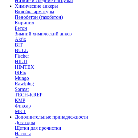
Низкие и средние нагрузки
Химические анкеры
Вклейка арматуры
Пенобетон (газобетон)
Кирипич
Бетон
Зимний химический анкер
Akfix
BIT
BULL
Fischer
HILTI
HIMTEX
IRFix
Mungo
Rawlplug
Sormat
TECH-KREP
КМР
Фиксар
MKT
Дополнительные принадлежности
Дозаторы
Щетки для прочистки
Насосы