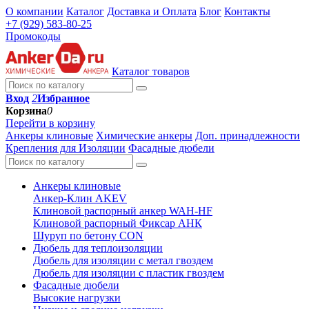
О компании
Каталог
Доставка и Оплата
Блог
Контакты
+7 (929) 583-80-25
Промокоды
Каталог товаров
Вход
2
Избранное
Корзина
0
Перейти в корзину
Анкеры клиновые
Химические анкеры
Доп. принадлежности
Крепления для Изоляции
Фасадные дюбели
Анкеры клиновые
Анкер-Клин AKEV
Клиновой распорный анкер WAH-HF
Клиновой распорный Фиксар АНК
Шуруп по бетону CON
Дюбель для теплоизоляции
Дюбель для изоляции с метал гвоздем
Дюбель для изоляции с пластик гвоздем
Фасадные дюбели
Высокие нагрузки