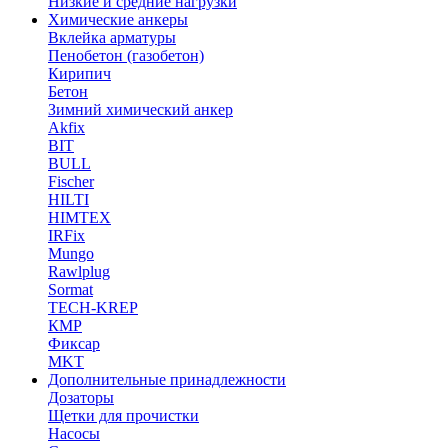
Низкие и средние нагрузки
Химические анкеры
Вклейка арматуры
Пенобетон (газобетон)
Кирипич
Бетон
Зимний химический анкер
Akfix
BIT
BULL
Fischer
HILTI
HIMTEX
IRFix
Mungo
Rawlplug
Sormat
TECH-KREP
КМР
Фиксар
MKT
Дополнительные принадлежности
Дозаторы
Щетки для прочистки
Насосы