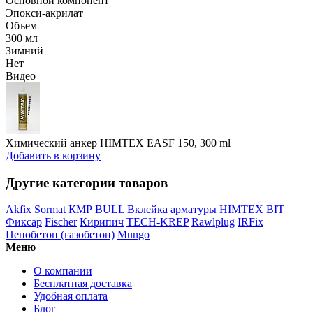
Основной компонент
Эпокси-акрилат
Объем
300 мл
Зимний
Нет
Видео
Химический анкер HIMTEX EASF 150, 300 ml
Добавить в корзину
Другие категории товаров
Akfix
Sormat
КМР
BULL
Вклейка арматуры
HIMTEX
BIT
Фиксар
Fischer
Кирипич
TECH-KREP
Rawlplug
IRFix
Пенобетон (газобетон)
Mungo
Меню
О компании
Бесплатная доставка
Удобная оплата
Блог