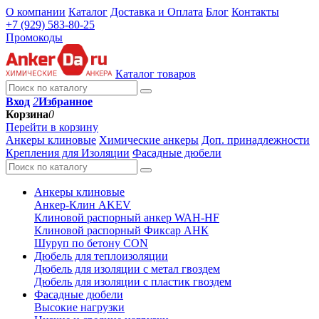
О компании
Каталог
Доставка и Оплата
Блог
Контакты
+7 (929) 583-80-25
Промокоды
Каталог товаров
Вход
2
Избранное
Корзина
0
Перейти в корзину
Анкеры клиновые
Химические анкеры
Доп. принадлежности
Крепления для Изоляции
Фасадные дюбели
Анкеры клиновые
Анкер-Клин AKEV
Клиновой распорный анкер WAH-HF
Клиновой распорный Фиксар АНК
Шуруп по бетону CON
Дюбель для теплоизоляции
Дюбель для изоляции с метал гвоздем
Дюбель для изоляции с пластик гвоздем
Фасадные дюбели
Высокие нагрузки