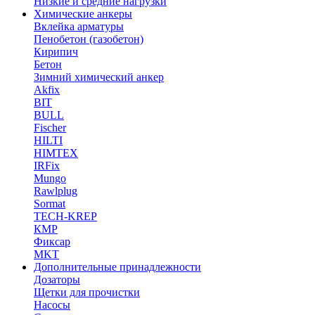
Низкие и средние нагрузки
Химические анкеры
Вклейка арматуры
Пенобетон (газобетон)
Кирипич
Бетон
Зимний химический анкер
Akfix
BIT
BULL
Fischer
HILTI
HIMTEX
IRFix
Mungo
Rawlplug
Sormat
TECH-KREP
КМР
Фиксар
MKT
Дополнительные принадлежности
Дозаторы
Щетки для прочистки
Насосы