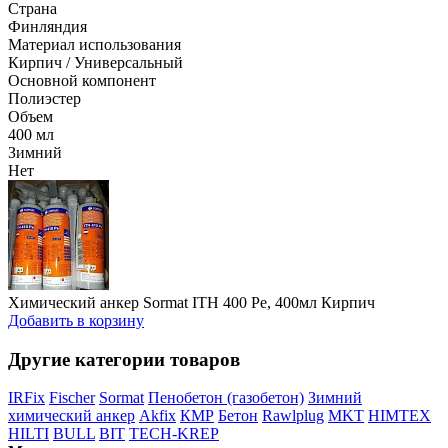
Страна
Финляндия
Материал использования
Кирпич / Универсальный
Основной компонент
Полиэстер
Объем
400 мл
Зимний
Нет
Химический анкер Sormat ITH 400 Pe, 400мл Кирпич
Добавить в корзину
Другие категории товаров
IRFix
Fischer
Sormat
Пенобетон (газобетон)
Зимний
химический анкер
Akfix
КМР
Бетон
Rawlplug
MKT
HIMTEX
HILTI
BULL
BIT
TECH-KREP