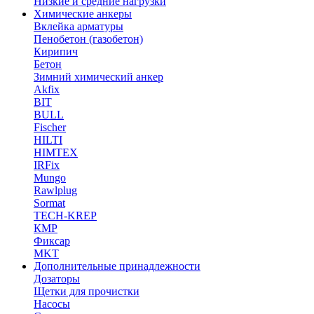
Низкие и средние нагрузки
Химические анкеры
Вклейка арматуры
Пенобетон (газобетон)
Кирипич
Бетон
Зимний химический анкер
Akfix
BIT
BULL
Fischer
HILTI
HIMTEX
IRFix
Mungo
Rawlplug
Sormat
TECH-KREP
КМР
Фиксар
MKT
Дополнительные принадлежности
Дозаторы
Щетки для прочистки
Насосы