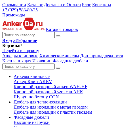
О компании
Каталог
Доставка и Оплата
Блог
Контакты
+7 (929) 583-80-25
Промокоды
Каталог товаров
Вход
2
Избранное
Корзина
0
Перейти в корзину
Анкеры клиновые
Химические анкеры
Доп. принадлежности
Крепления для Изоляции
Фасадные дюбели
Анкеры клиновые
Анкер-Клин AKEV
Клиновой распорный анкер WAH-HF
Клиновой распорный Фиксар АНК
Шуруп по бетону CON
Дюбель для теплоизоляции
Дюбель для изоляции с метал гвоздем
Дюбель для изоляции с пластик гвоздем
Фасадные дюбели
Высокие нагрузки