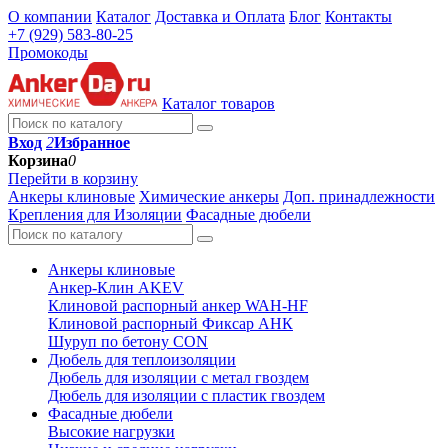
О компании
Каталог
Доставка и Оплата
Блог
Контакты
+7 (929) 583-80-25
Промокоды
Каталог товаров
Вход
2
Избранное
Корзина
0
Перейти в корзину
Анкеры клиновые
Химические анкеры
Доп. принадлежности
Крепления для Изоляции
Фасадные дюбели
Анкеры клиновые
Анкер-Клин AKEV
Клиновой распорный анкер WAH-HF
Клиновой распорный Фиксар АНК
Шуруп по бетону CON
Дюбель для теплоизоляции
Дюбель для изоляции с метал гвоздем
Дюбель для изоляции с пластик гвоздем
Фасадные дюбели
Высокие нагрузки