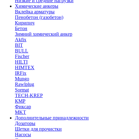
Низкие и средние нагрузки
Химические анкеры
Вклейка арматуры
Пенобетон (газобетон)
Кирипич
Бетон
Зимний химический анкер
Akfix
BIT
BULL
Fischer
HILTI
HIMTEX
IRFix
Mungo
Rawlplug
Sormat
TECH-KREP
КМР
Фиксар
MKT
Дополнительные принадлежности
Дозаторы
Щетки для прочистки
Насосы