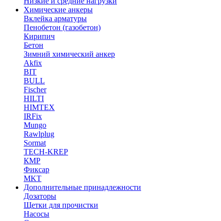
Низкие и средние нагрузки
Химические анкеры
Вклейка арматуры
Пенобетон (газобетон)
Кирипич
Бетон
Зимний химический анкер
Akfix
BIT
BULL
Fischer
HILTI
HIMTEX
IRFix
Mungo
Rawlplug
Sormat
TECH-KREP
КМР
Фиксар
MKT
Дополнительные принадлежности
Дозаторы
Щетки для прочистки
Насосы