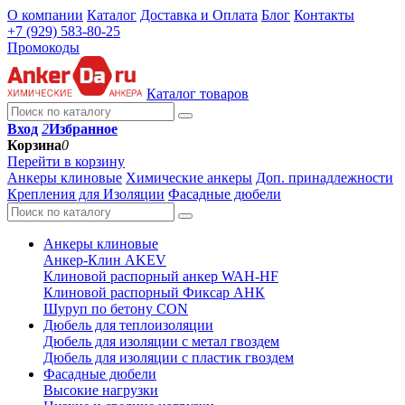
О компании
Каталог
Доставка и Оплата
Блог
Контакты
+7 (929) 583-80-25
Промокоды
Каталог товаров
Вход
2
Избранное
Корзина
0
Перейти в корзину
Анкеры клиновые
Химические анкеры
Доп. принадлежности
Крепления для Изоляции
Фасадные дюбели
Анкеры клиновые
Анкер-Клин AKEV
Клиновой распорный анкер WAH-HF
Клиновой распорный Фиксар АНК
Шуруп по бетону CON
Дюбель для теплоизоляции
Дюбель для изоляции с метал гвоздем
Дюбель для изоляции с пластик гвоздем
Фасадные дюбели
Высокие нагрузки