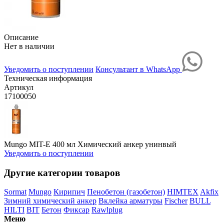
Описание
Нет в наличии
Уведомить о поступлении
Консультант в WhatsApp
Техническая информация
Артикул
17100050
Mungo MIT-E 400 мл Химический анкер унинвый
Уведомить о поступлении
Другие категории товаров
Sormat
Mungo
Кирипич
Пенобетон (газобетон)
HIMTEX
Akfix
Зимний химический анкер
Вклейка арматуры
Fischer
BULL
HILTI
BIT
Бетон
Фиксар
Rawlplug
Меню