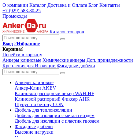
О компании
Каталог
Доставка и Оплата
Блог
Контакты
+7 (929) 583-80-25
Промокоды
Каталог товаров
Вход
2
Избранное
Корзина
0
Перейти в корзину
Анкеры клиновые
Химические анкеры
Доп. принадлежности
Крепления для Изоляции
Фасадные дюбели
Анкеры клиновые
Анкер-Клин AKEV
Клиновой распорный анкер WAH-HF
Клиновой распорный Фиксар АНК
Шуруп по бетону CON
Дюбель для теплоизоляции
Дюбель для изоляции с метал гвоздем
Дюбель для изоляции с пластик гвоздем
Фасадные дюбели
Высокие нагрузки