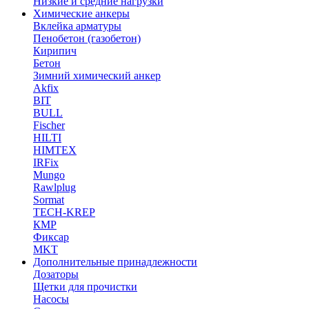
Низкие и средние нагрузки
Химические анкеры
Вклейка арматуры
Пенобетон (газобетон)
Кирипич
Бетон
Зимний химический анкер
Akfix
BIT
BULL
Fischer
HILTI
HIMTEX
IRFix
Mungo
Rawlplug
Sormat
TECH-KREP
КМР
Фиксар
MKT
Дополнительные принадлежности
Дозаторы
Щетки для прочистки
Насосы