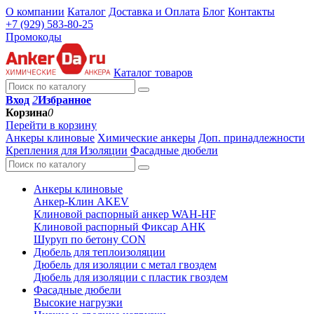
О компании
Каталог
Доставка и Оплата
Блог
Контакты
+7 (929) 583-80-25
Промокоды
Каталог товаров
Вход
2
Избранное
Корзина
0
Перейти в корзину
Анкеры клиновые
Химические анкеры
Доп. принадлежности
Крепления для Изоляции
Фасадные дюбели
Анкеры клиновые
Анкер-Клин AKEV
Клиновой распорный анкер WAH-HF
Клиновой распорный Фиксар АНК
Шуруп по бетону CON
Дюбель для теплоизоляции
Дюбель для изоляции с метал гвоздем
Дюбель для изоляции с пластик гвоздем
Фасадные дюбели
Высокие нагрузки