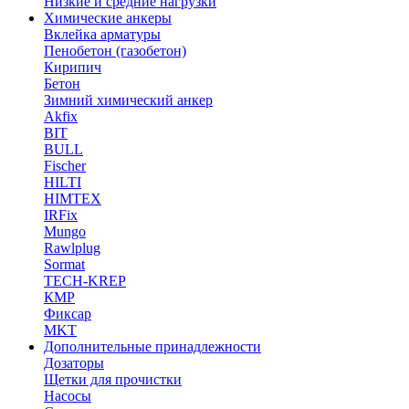
Низкие и средние нагрузки
Химические анкеры
Вклейка арматуры
Пенобетон (газобетон)
Кирипич
Бетон
Зимний химический анкер
Akfix
BIT
BULL
Fischer
HILTI
HIMTEX
IRFix
Mungo
Rawlplug
Sormat
TECH-KREP
КМР
Фиксар
MKT
Дополнительные принадлежности
Дозаторы
Щетки для прочистки
Насосы