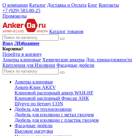
О компании
Каталог
Доставка и Оплата
Блог
Контакты
+7 (929) 583-80-25
Промокоды
Каталог товаров
Вход
2
Избранное
Корзина
0
Перейти в корзину
Анкеры клиновые
Химические анкеры
Доп. принадлежности
Крепления для Изоляции
Фасадные дюбели
Анкеры клиновые
Анкер-Клин AKEV
Клиновой распорный анкер WAH-HF
Клиновой распорный Фиксар АНК
Шуруп по бетону CON
Дюбель для теплоизоляции
Дюбель для изоляции с метал гвоздем
Дюбель для изоляции с пластик гвоздем
Фасадные дюбели
Высокие нагрузки