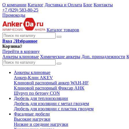
О компании
Каталог
Доставка и Оплата
Блог
Контакты
+7 (929) 583-80-25
Промокоды
Каталог товаров
Вход
2
Избранное
Корзина
0
Перейти в корзину
Анкеры клиновые
Химические анкеры
Доп. принадлежности
К
Анкеры клиновые
Анкер-Клин AKEV
Клиновой распорный анкер WAH-HF
Клиновой распорный Фиксар АНК
Шуруп по бетону CON
Дюбель для теплоизоляции
Дюбель для изоляции с метал гвоздем
Дюбель для изоляции с пластик гвоздем
Фасадные дюбели
Высокие нагрузки
Низкие и средние нагрузки