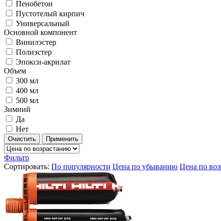
Пенобетон
Пустотелый кирпич
Универсальный
Основной компонент
Винилэстер
Полиэстер
Эпокси-акрилат
Объем
300 мл
400 мл
500 мл
Зимний
Да
Нет
Очистить
Применить
Фильтр
Сортировать:
По популярности
Цена по убыванию
Цена по во