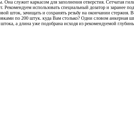
. Она служит каркасом для заполнения отверстия. Сетчатая гиль
от. Рекомендуем использовать специальный дозатор и заранее п
бовой шток, зачищать и сохранять резьбу на окончании стержня
аковками по 200 штук. куда Вам столько? Одни словом анкерная 
 штока, а длина уже подобрана исходя из рекомендуемой глубин