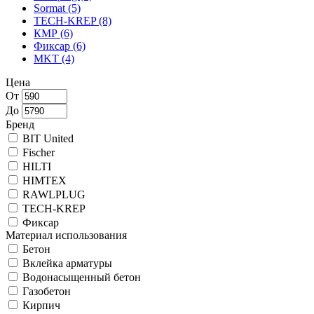
Sormat
(5)
TECH-KREP
(8)
КМР
(6)
Фиксар
(6)
MKT
(4)
Цена
От
До
Бренд
BIT United
Fischer
HILTI
HIMTEX
RAWLPLUG
TECH-KREP
Фиксар
Материал использования
Бетон
Вклейка арматуры
Водонасыщенный бетон
Газобетон
Кирпич