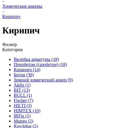
–
Химические анкеры
–
Кирипич
Кирипич
Фильтр
Категория
Вклейка арматуры
(18)
Пенобетон (газобетон)
(18)
Кирипич
(14)
Бетон
(30)
Зимний химический анкер
(9)
Akfix
(1)
BIT
(13)
BULL
(1)
Fischer
(7)
HILTI
(3)
HIMTEX
(10)
IRFix
(1)
Mungo
(2)
Rawlplug
(2)