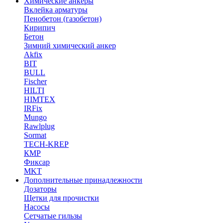
Химические анкеры
Вклейка арматуры
Пенобетон (газобетон)
Кирипич
Бетон
Зимний химический анкер
Akfix
BIT
BULL
Fischer
HILTI
HIMTEX
IRFix
Mungo
Rawlplug
Sormat
TECH-KREP
КМР
Фиксар
MKT
Дополнительные принадлежности
Дозаторы
Щетки для прочистки
Насосы
Сетчатые гильзы